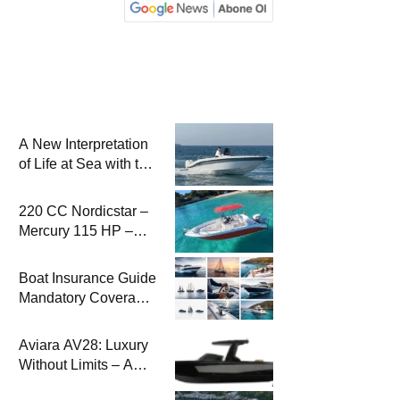
A New Interpretation
of Life at Sea with the
2026 Model
220 CC Nordicstar –
Mercury 115 HP –
Luxury &
Performance Boat
Boat Insurance Guide
Mandatory Coverage
Costs and Safe
Sailing
Aviara AV28: Luxury
Without Limits – A
New Era at Sea