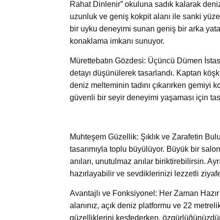
Rahat Dinlenir” okuluna sadık kalarak deni
uzunluk ve geniş kokpit alanı ile sanki yü
bir uyku deneyimi sunan geniş bir arka yat
konaklama imkanı sunuyor.
Mürettebatın Gözdesi: Üçüncü Dümen İstasy
detayı düşünülerek tasarlandı. Kaptan kö
deniz melteminin tadını çıkarırken gemiyi ko
güvenli bir seyir deneyimi yaşaması için tasa
Muhteşem Güzellik: Şıklık ve Zarafetin Buluş
tasarımıyla toplu büyülüyor. Büyük bir salon
anıları, unutulmaz anılar biriktirebilirsin.
hazırlayabilir ve sevdiklerinizi lezzetli ziyafe
Avantajlı ve Fonksiyonel: Her Zaman Hazır O
alanınız, açık deniz platformu ve 22 metrel
güzelliklerini keşfederken, özgürlüğünüzdü