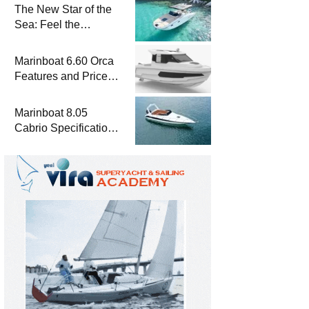
The New Star of the
Sea: Feel the
Difference with
Marinboat Vento-850
Marinboat 6.60 Orca
Features and Prices
– Luxury Outboard
Motorboat
Marinboat 8.05
Cabrio Specifications
and Prices – Class-A
Luxury Boat