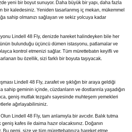
zde yeni bir boyut sunuyor. Daha büyük bir yapı, daha fazla
zen bir kaledesiniz. Yeniden tasarlanmış iç mekan, mükemmel
ağa sahip olmanızı sağlayan ve sekiz yolcuya kadar
onu Lindell 48 Fly, denizde hareket halindeyken bile her
şkünün bulunduğu üçüncü dümen istasyonu, patlamalar ve
layca kontrol etmenizi sağlar. Tüm mürettebatın keyifli ve
rlanan bu özellik, sizi farklı bir boyuta taşıyacak.
ması Lindell 48 Fly, zarafet ve şıklığın bir araya geldiği
a sahip geminin içinde, cüzdanların ve dostlarınla ​​yaşadığın
 Ayrıca, geniş mutfak tezgahı sayesinde muhteşem yemekleri
tlerle ağırlayabilirsiniz.
lun Lindell 48 Fly, tam anlamıyla bir avcıdır. Balık tutma
ik geniş kafes ile daima hazır olacaksınız. Doğanın
r. Bu gemi, size ve tüm mürettebatınıza hareket etme