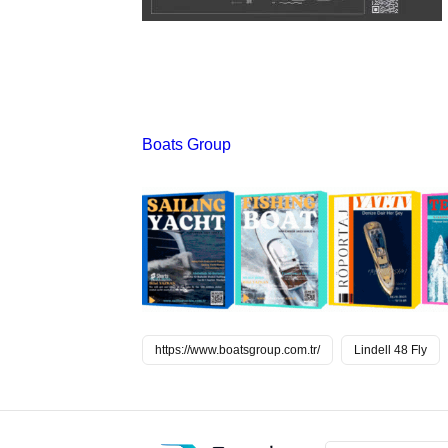
Boats Group
https://www.boatsgroup.com.tr/
Lindell 48 Fly