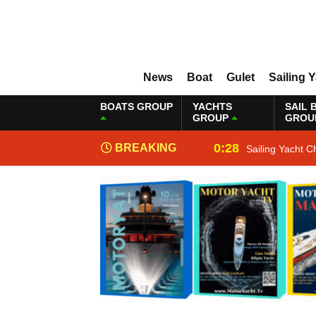
News
Boat
Gulet
Sailing 
BOATS GROUP
YACHTS
SAIL 
GROUP
GROU
0:28
BREAKING
Sailing Yacht C
NEWS