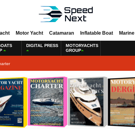
Yacht
Motor Yacht
Catamaran
Inflatable Boat
Marine
BOATS
DIGITAL PRESS
MOTORYACHTS
P
GROUP
harter